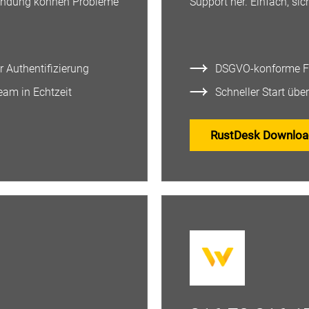
rbindung können Probleme
Support her. Einfach, si
 Authentifizierung
DSGVO-konforme Fer
eam in Echtzeit
Schneller Start übe
RustDesk Downlo