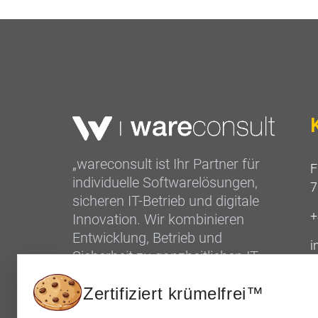
„wareconsult ist Ihr Partner für
F
individuelle Softwarelösungen,
7
sicheren IT-Betrieb und digitale
+
Innovation. Wir kombinieren
Entwicklung, Betrieb und
i
Sicherheit zu ganzheitlichen IT
Lösungen aus einer Hand.“
Zertifiziert krümelfrei™