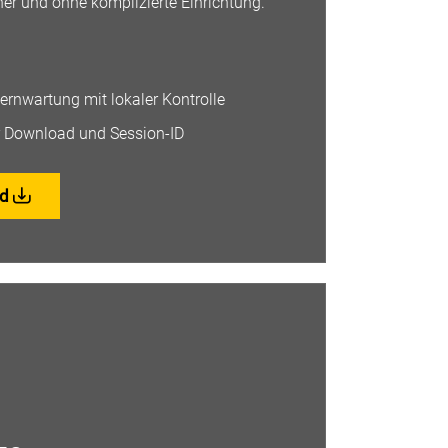
cher und ohne komplizierte Einrichtung.
nwartung mit lokaler Kontrolle
r Download und Session-ID
ad