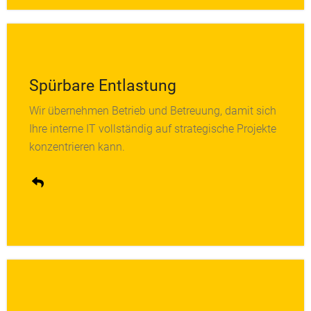
Spürbare Entlastung
Wir übernehmen Betrieb und Betreuung, damit sich
Routineaufgaben laufen im Hintergrund. Ihr Team
Ihre interne IT vollständig auf strategische Projekte
gewinnt Zeit für Innovation und Digitalisierung statt
konzentrieren kann.
Troubleshooting.