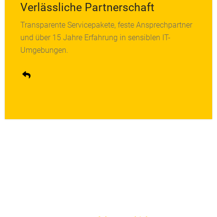
Verlässliche Partnerschaft
Transparente Servicepakete, feste Ansprechpartner
Sie erreichen immer den richtigen Ansprechpartner
und über 15 Jahre Erfahrung in sensiblen IT-
ohne Warteschleife. Persönlich, direkt, zuverlässig.
Umgebungen.