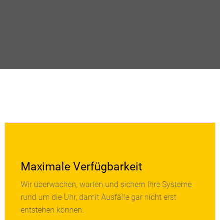
Maximale Verfügbarkeit
Wir überwachen, warten und sichern Ihre Systeme
Unsere proaktiven Services erkennen Störungen,
rund um die Uhr, damit Ausfälle gar nicht erst
bevor sie auftreten. So läuft Ihre IT stabil, selbst in
entstehen können.
kritischen Infrastrukturen.