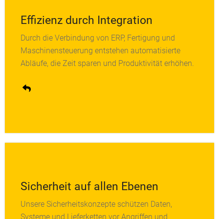
Effizienz durch Integration
Einheitliche Systeme schaffen klare Datenflüsse,
Durch die Verbindung von ERP, Fertigung und
vermeiden manuelle Eingriffe und sorgen für
Maschinensteuerung entstehen automatisierte
nahtlose Kommunikation in der gesamten
Abläufe, die Zeit sparen und Produktivität erhöhen.
Produktion.
Sicherheit auf allen Ebenen
Unsere Sicherheitskonzepte schützen Daten,
Durch klare Zugriffsrechte, moderne Firewalls und
Systeme und Lieferketten vor Angriffen und