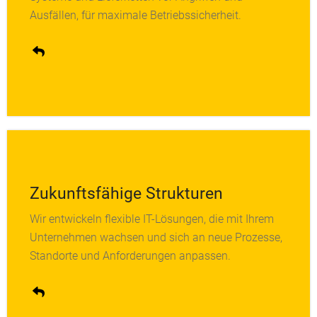
Verschlüsselungstechnologien bleibt Ihre
Ausfällen, für maximale Betriebssicherheit.
Produktionsumgebung geschützt und stabil.
Zukunftsfähige Strukturen
Wir entwickeln flexible IT-Lösungen, die mit Ihrem
Unsere modulare Systemarchitektur ermöglicht
Unternehmen wachsen und sich an neue Prozesse,
schnelle Anpassungen, neue Schnittstellen und
Standorte und Anforderungen anpassen.
nachhaltige Skalierbarkeit Ihrer IT-Infrastruktur.